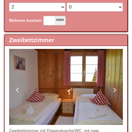
ja
nein
Mehrere buchen
Zweibettzimmer
Previous
Next
Zweibettzimmer mit Etagendusche/WC, mit zwei