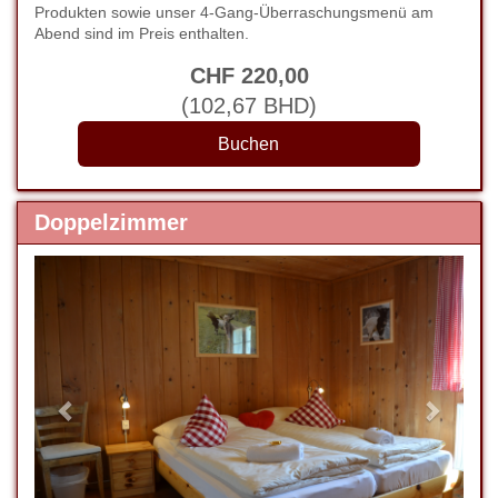
Produkten sowie unser 4-Gang-Überraschungsmenü am
Abend sind im Preis enthalten.
CHF
220
,00
(
102
,67
BHD
)
Doppelzimmer
Previous
Next