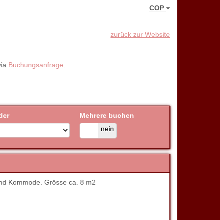
COP
zurück zur Website
via
Buchungsanfrage
.
der
Mehrere buchen
ja
nein
 und Kommode. Grösse ca. 8 m2