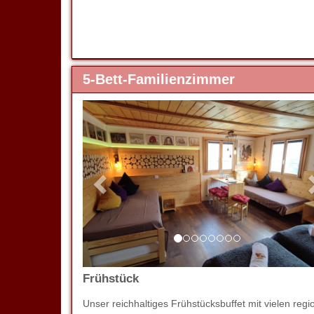
5-Bett-Familienzimmer
Previous
Frühstück
Unser reichhaltiges Frühstücksbuffet mit vielen regi