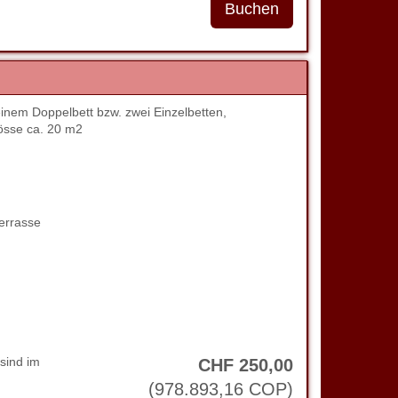
nem Doppelbett bzw. zwei Einzelbetten,
össe ca. 20 m2
errasse
sind im
CHF
250
,00
(
978.893
,16
COP
)