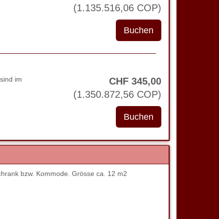
(
1.135.516
,06
COP
)
sind im
CHF
345
,00
(
1.350.872
,56
COP
)
chrank bzw. Kommode. Grösse ca. 12 m2