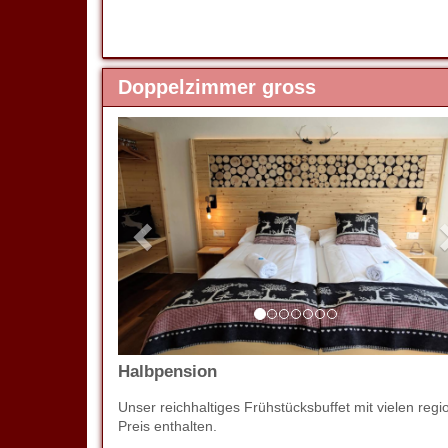
Doppelzimmer gross
Previous
Halbpension
Unser reichhaltiges Frühstücksbuffet mit vielen 
Preis enthalten.