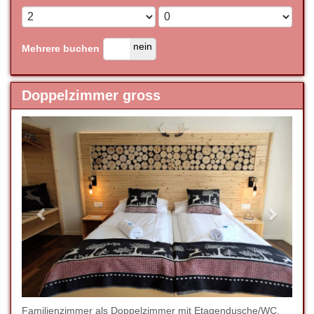
ja
nein
Mehrere buchen
Doppelzimmer gross
Previous
Next
Familienzimmer als Doppelzimmer mit Etagendusche/WC,