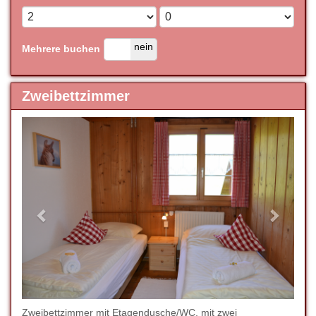
ja
nein
Mehrere buchen
Zweibettzimmer
Previous
Next
Zweibettzimmer mit Etagendusche/WC, mit zwei