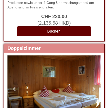
Produkten sowie unser 4-Gang-Überraschungsmenü am
Abend sind im Preis enthalten.
CHF
220
,00
(
2.135
,58
HKD
)
Doppelzimmer
Previous
Next