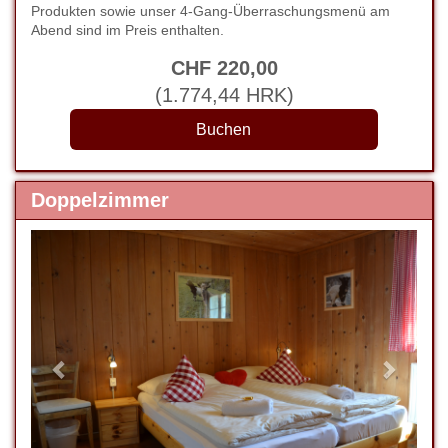
Produkten sowie unser 4-Gang-Überraschungsmenü am
Abend sind im Preis enthalten.
CHF
220
,00
(
1.774
,44
HRK
)
Doppelzimmer
Previous
Next