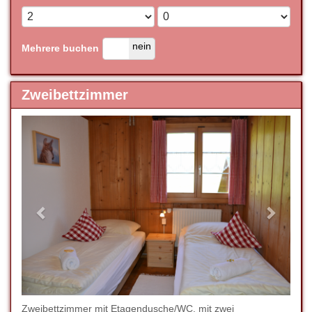
ja
nein
Mehrere buchen
Zweibettzimmer
Previous
Next
Zweibettzimmer mit Etagendusche/WC, mit zwei