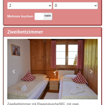
ja
nein
Mehrere buchen
Zweibettzimmer
Previous
Next
Zweibettzimmer mit Etagendusche/WC, mit zwei