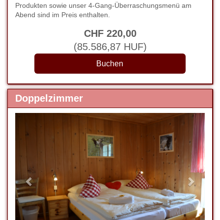
Produkten sowie unser 4-Gang-Überraschungsmenü am
Abend sind im Preis enthalten.
CHF
220
,00
(
85.586
,87
HUF
)
Doppelzimmer
Previous
Next