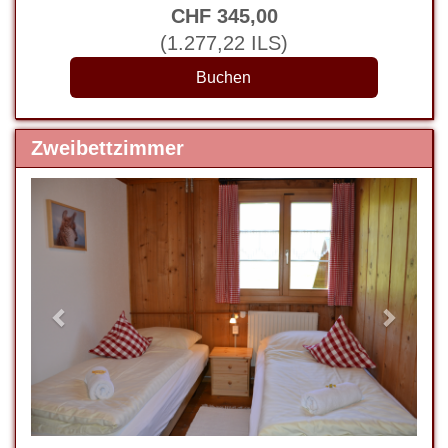
CHF
345
,00
(
1.277
,22
ILS
)
Zweibettzimmer
Previous
Next