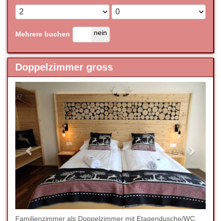
ja
nein
Mehrere buchen
Doppelzimmer gross
Previous
Next
Familienzimmer als Doppelzimmer mit Etagendusche/WC,