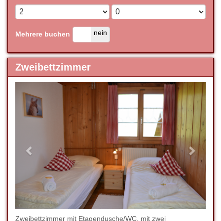
ja
nein
Mehrere buchen
Zweibettzimmer
Previous
Next
Zweibettzimmer mit Etagendusche/WC, mit zwei