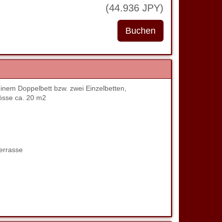
(
44.936
JPY
)
nem Doppelbett bzw. zwei Einzelbetten,
össe ca. 20 m2
errasse