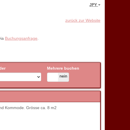
JPY
zurück zur Website
via
Buchungsanfrage
.
der
Mehrere buchen
ja
nein
 und Kommode. Grösse ca. 8 m2