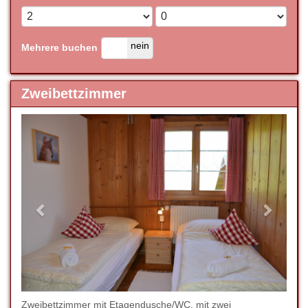
ja
nein
Mehrere buchen
Zweibettzimmer
Previous
Next
Zweibettzimmer mit Etagendusche/WC, mit zwei