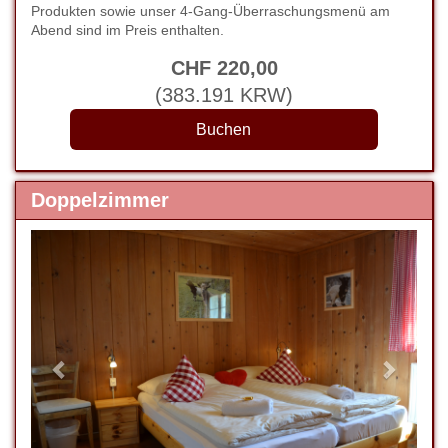
Produkten sowie unser 4-Gang-Überraschungsmenü am
Abend sind im Preis enthalten.
CHF
220
,00
(
383.191
KRW
)
Doppelzimmer
Previous
Next