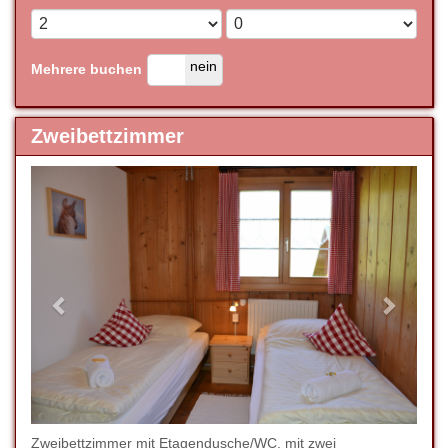
ja
nein
Mehrere buchen
Zweibettzimmer
Previous
Next
Zweibettzimmer mit Etagendusche/WC, mit zwei