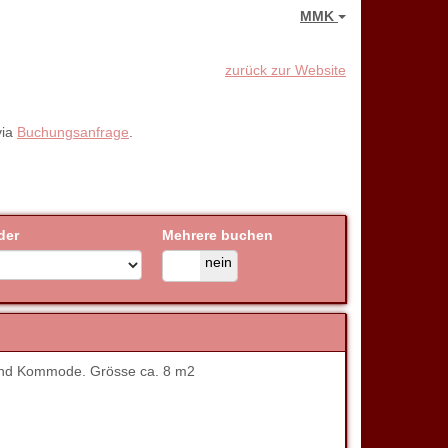
MMK
zurück zur Website
via
Buchungsanfrage
.
der
Mehrere buchen
ja
nein
 und Kommode. Grösse ca. 8 m2