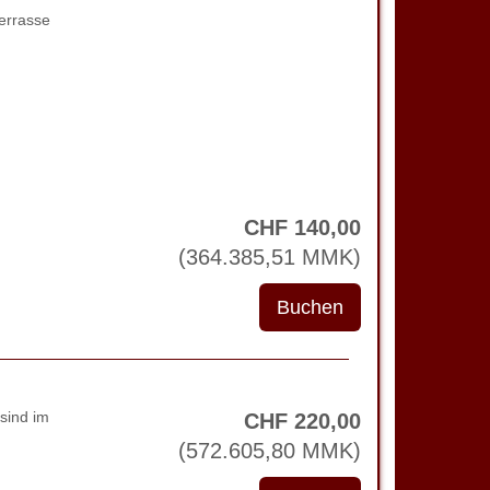
errasse
CHF
140
,00
(
364.385
,51
MMK
)
sind im
CHF
220
,00
(
572.605
,80
MMK
)