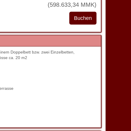
(
598.633
,34
MMK
)
nem Doppelbett bzw. zwei Einzelbetten,
össe ca. 20 m2
errasse