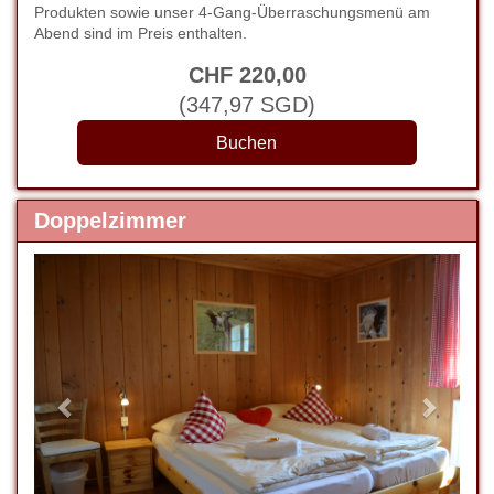
Produkten sowie unser 4-Gang-Überraschungsmenü am
Abend sind im Preis enthalten.
CHF
220
,00
(
347
,97
SGD
)
Doppelzimmer
Previous
Next