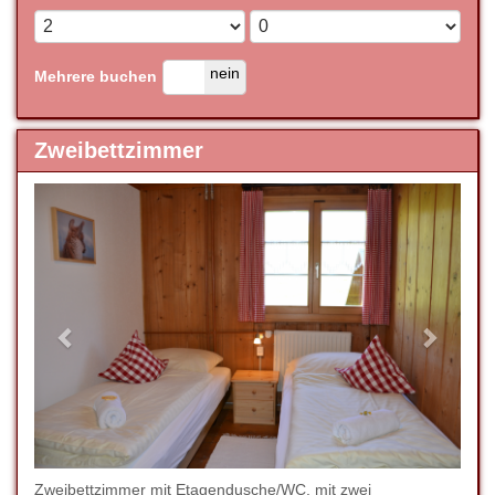
ja
nein
Mehrere buchen
Zweibettzimmer
Previous
Next
Zweibettzimmer mit Etagendusche/WC, mit zwei