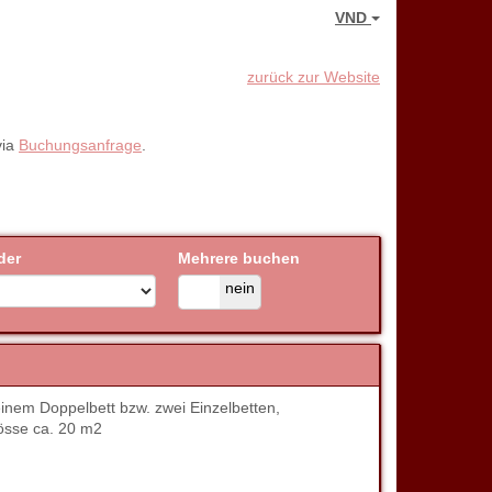
VND
zurück zur Website
via
Buchungsanfrage
.
der
Mehrere buchen
ja
nein
nem Doppelbett bzw. zwei Einzelbetten,
össe ca. 20 m2