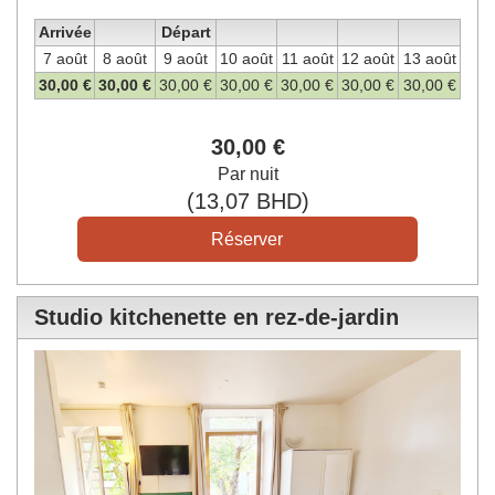
Arrivée
Départ
7 août
8 août
9 août
10 août
11 août
12 août
13 août
30
,00
€
30
,00
€
30
,00
€
30
,00
€
30
,00
€
30
,00
€
30
,00
€
30
,00
€
Par nuit
(
13
,07
BHD
)
Studio kitchenette en rez-de-jardin
Previous
Next