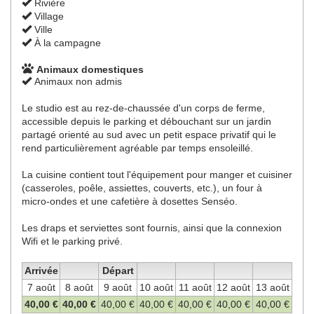
Rivière
Village
Ville
À la campagne
Animaux domestiques
Animaux non admis
Le studio est au rez-de-chaussée d'un corps de ferme,
accessible depuis le parking et débouchant sur un jardin
partagé orienté au sud avec un petit espace privatif qui le
rend particulièrement agréable par temps ensoleillé.
La cuisine contient tout l'équipement pour manger et cuisiner
(casseroles, poêle, assiettes, couverts, etc.), un four à
micro-ondes et une cafetière à dosettes Senséo.
Les draps et serviettes sont fournis, ainsi que la connexion
Wifi et le parking privé.
Arrivée
Départ
7 août
8 août
9 août
10 août
11 août
12 août
13 août
40
,00
€
40
,00
€
40
,00
€
40
,00
€
40
,00
€
40
,00
€
40
,00
€