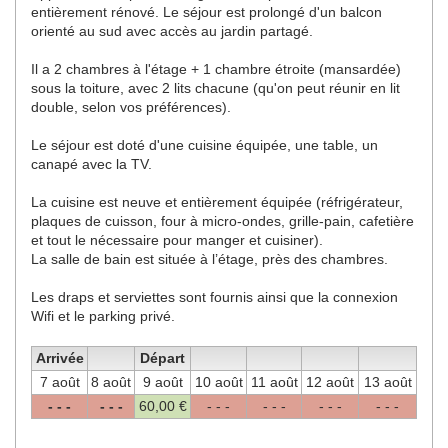
entièrement rénové. Le séjour est prolongé d'un balcon
orienté au sud avec accès au jardin partagé.
Il a 2 chambres à l'étage + 1 chambre étroite (mansardée)
sous la toiture, avec 2 lits chacune (qu'on peut réunir en lit
double, selon vos préférences).
Le séjour est doté d'une cuisine équipée, une table, un
canapé avec la TV.
La cuisine est neuve et entièrement équipée (réfrigérateur,
plaques de cuisson, four à micro-ondes, grille-pain, cafetière
et tout le nécessaire pour manger et cuisiner).
La salle de bain est située à l’étage, près des chambres.
Les draps et serviettes sont fournis ainsi que la connexion
Wifi et le parking privé.
Arrivée
Départ
7 août
8 août
9 août
10 août
11 août
12 août
13 août
- - -
- - -
60
,00
€
- - -
- - -
- - -
- - -