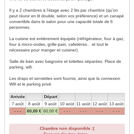
Il y a 2 chambres à l'étage avec 2 lits par chambre (qu'on
peut réunir en lit double, selon vos préférence) et un canapé
convertible dans le salon pour une capacité totale de 6
personnes.
La cuisine est entièrement équipée (réfrigérateur, four à gaz,
four à micro-ondes, grille-pain, cafetières... et tout le
nécessaire pour manger et cuisiner).
Salle de bain avec baignoire et toilettes séparées. Place de
parking, wifi.
Les draps et serviettes sont fournis, ainsi que la connexion
Wifi et le parking privé.
Arrivée
Départ
7 août
8 août
9 août
10 août
11 août
12 août
13 août
- - -
60
,00
€
60
,00
€
- - -
- - -
- - -
- - -
Chambre non disponible :(
Essayez d'autres dates...