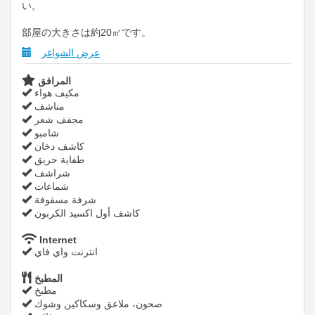
い。
部屋の大きさは約20㎡です。
عرض الشواغر
المرافق
مكيف هواء
مناشف
مجفف شعر
شامبو
كاشف دخان
طفاية حريق
شراشف
شماعات
شرفة مسقوفة
كاشف أول اكسيد الكربون
Internet
انترنت واي فاي
المطبخ
مطبخ
صحون، ملاعق وسكاكين وشوك