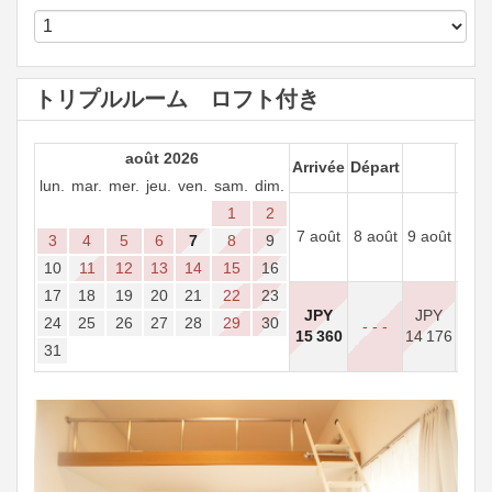
トリプルルーム ロフト付き
août 2026
Arrivée
Départ
lun.
mar.
mer.
jeu.
ven.
sam.
dim.
1
2
10
7 août
8 août
9 août
3
4
5
6
7
8
9
aoû
10
11
12
13
14
15
16
17
18
19
20
21
22
23
JPY
JPY
JP
24
25
26
27
28
29
30
- - -
15 360
14 176
14 5
31