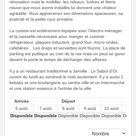
rénovation mais le mobilier, les rideaux, lustres et literie
neuve que nous avons installés lui donnent une chaleur
agréable. Vous apprécierez ses dimensions spacieuses, sa
praticité et la petite cour privative.
La cuisine est entièrement équipée avec l'électro-ménager
et la vaisselle nécessaire pour manger et cuisiner :
réfrigérateur, plaques induction, grand four, micro-ondes,
cafetières... Les draps et serviettes sont fournis. La place de
parking est publique au coin de la rue mais on peut se garer
devant la porte le temps de décharger des affaires.
Il y a un restaurant traditionnel à Janville : Le Sabot d'Or,
ouvert du lundi au vendredi le midi seulement. Il y a aussi 2
kebabs et une boulangerie au centre-ville et un Intermarché
et une station essence à l'entrée de la ville.
Arrivée
Départ
6 août
7 août
8 août
9 août
10 août
11 a
Disponible
Disponible
Disponible
Disponible
Disponible
Dispon