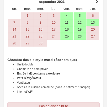
septembre 2026
lun.
mar.
mer.
jeu.
ven.
sam.
dim.
1
2
3
4
5
6
7
8
9
10
11
12
13
14
15
16
17
18
19
20
21
22
23
24
25
26
27
28
29
30
Chambre double style motel (économique)
Un lit double
Chambre de bain privée
Entrée indépendante extérieure
Petit réfrigérateur
Ventilateur
Accès à la cuisine commune (dans le bâtiment principal)
Internet WIFI
Pas de disponibilité