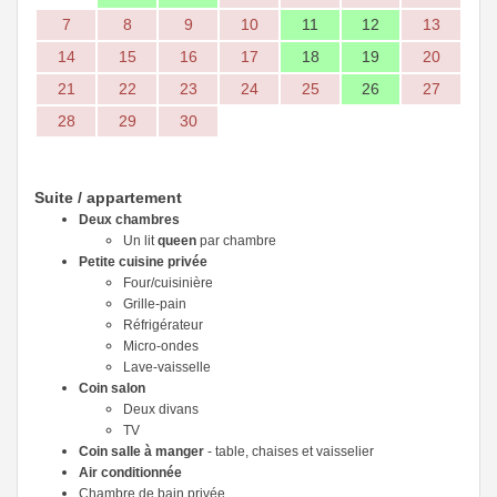
7
8
9
10
11
12
13
14
15
16
17
18
19
20
21
22
23
24
25
26
27
28
29
30
Suite / appartement
Deux chambres
Un lit
queen
par chambre
Petite cuisine privée
Four/cuisinière
Grille-pain
Réfrigérateur
Micro-ondes
Lave-vaisselle
Coin salon
Deux divans
TV
Coin salle à manger
- table, chaises et vaisselier
Air conditionnée
Chambre de bain privée