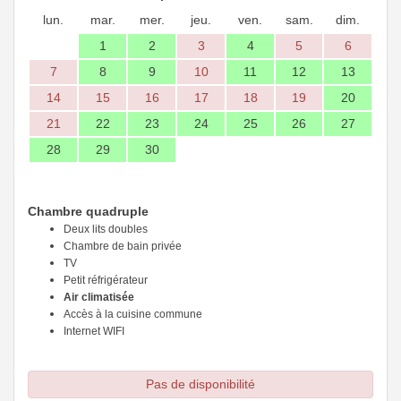
lun.
mar.
mer.
jeu.
ven.
sam.
dim.
1
2
3
4
5
6
7
8
9
10
11
12
13
14
15
16
17
18
19
20
21
22
23
24
25
26
27
28
29
30
Chambre quadruple
Deux lits doubles
Chambre de bain privée
TV
Petit réfrigérateur
Air climatisée
Accès à la cuisine commune
Internet WIFI
Pas de disponibilité