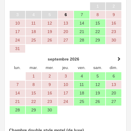
1
2
3
4
5
6
7
8
9
10
11
12
13
14
15
16
17
18
19
20
21
22
23
24
25
26
27
28
29
30
31
septembre 2026
lun.
mar.
mer.
jeu.
ven.
sam.
dim.
1
2
3
4
5
6
7
8
9
10
11
12
13
14
15
16
17
18
19
20
21
22
23
24
25
26
27
28
29
30
Chambre double style motel (de luxe)