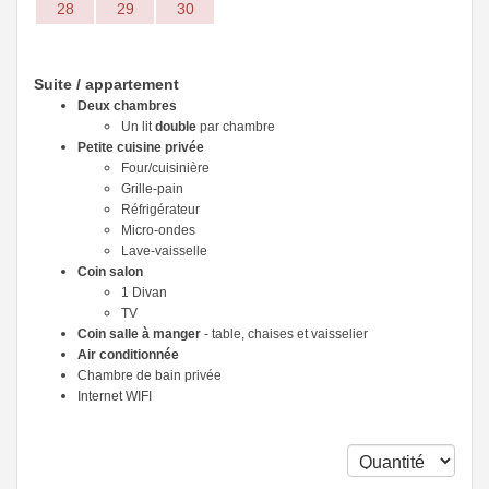
28
29
30
Suite / appartement
Deux chambres
Un lit
double
par chambre
Petite cuisine privée
Four/cuisinière
Grille-pain
Réfrigérateur
Micro-ondes
Lave-vaisselle
Coin salon
1 Divan
TV
Coin salle à manger
- table, chaises et vaisselier
Air conditionnée
Chambre de bain privée
Internet WIFI