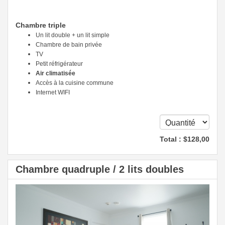
Chambre triple
Un lit double + un lit simple
Chambre de bain privée
TV
Petit réfrigérateur
Air climatisée
Accès à la cuisine commune
Internet WIFI
Total :
$
128
,00
Chambre quadruple / 2 lits doubles
Previous
Next