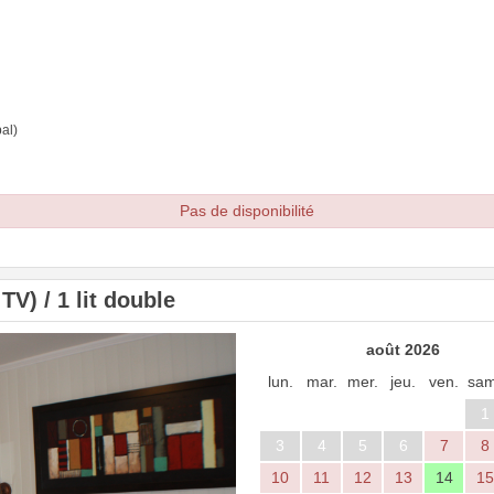
al)
Pas de disponibilité
V) / 1 lit double
Next
août 2026
lun.
mar.
mer.
jeu.
ven.
sam
1
3
4
5
6
7
8
10
11
12
13
14
15