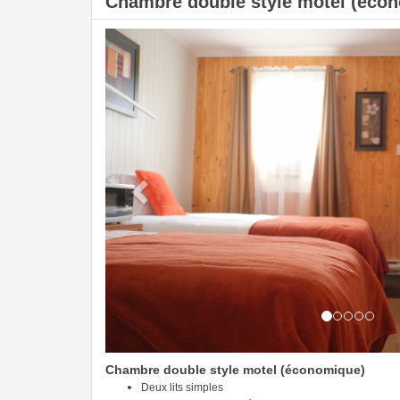
Chambre double style motel (écono
Previous
Chambre double style motel (économique)
Deux lits simples