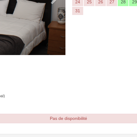
24
25
26
27
28
29
31
al)
Pas de disponibilité