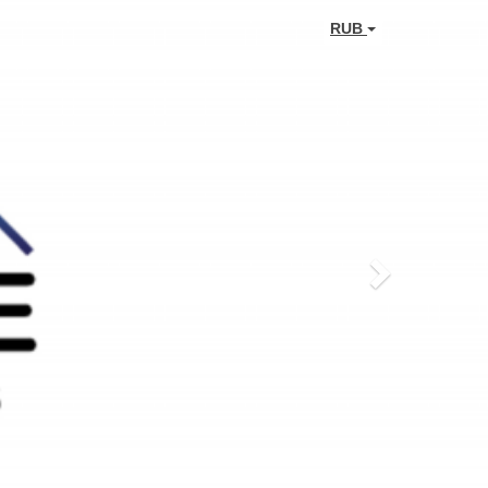
Next
RUB