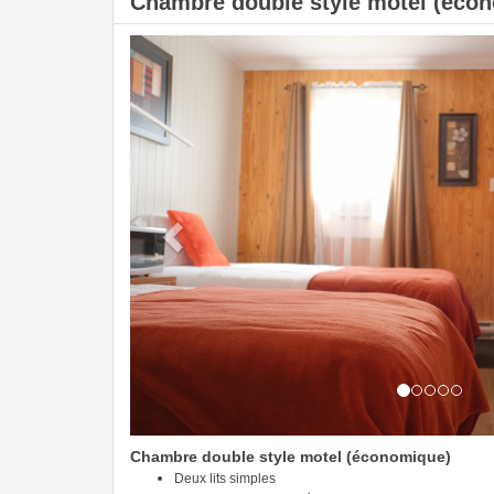
Chambre double style motel (écono
Previous
Chambre double style motel (économique)
Deux lits simples