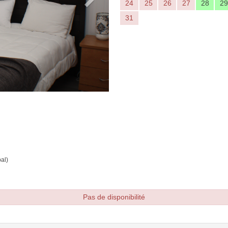
24
25
26
27
28
29
31
al)
Pas de disponibilité