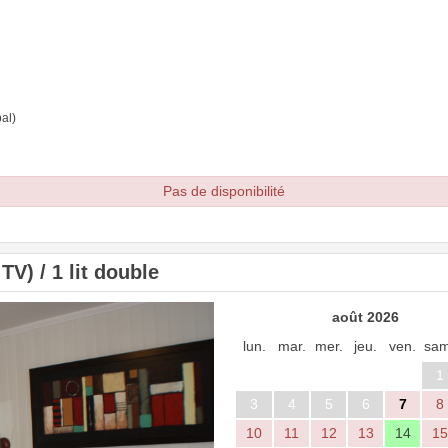
al)
Pas de disponibilité
V) / 1 lit double
Next
août 2026
lun.
mar.
mer.
jeu.
ven.
sam
1
3
4
5
6
7
8
10
11
12
13
14
15