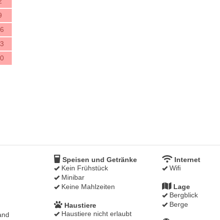
2
9
6
3
0
g
Speisen und Getränke
Internet
Kein Frühstück
Wifi
Minibar
Keine Mahlzeiten
Lage
Bergblick
Berge
Haustiere
Haustiere nicht erlaubt
and