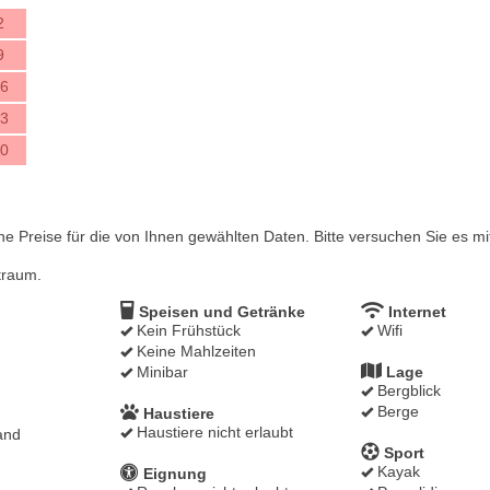
2
9
6
3
0
ine Preise für die von Ihnen gewählten Daten. Bitte versuchen Sie es 
traum.
g
Speisen und Getränke
Internet
Kein Frühstück
Wifi
Keine Mahlzeiten
Minibar
Lage
Bergblick
Berge
Haustiere
Haustiere nicht erlaubt
and
Sport
Kayak
Eignung