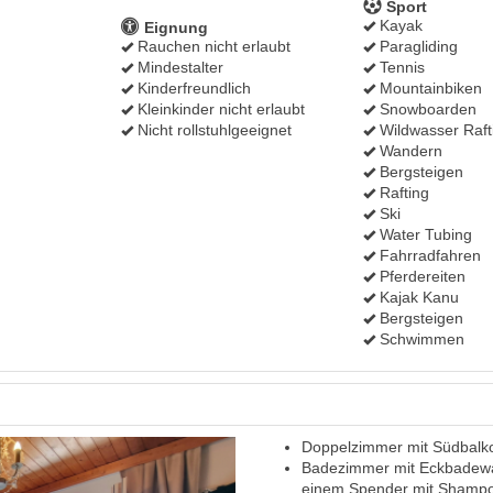
Sport
Kayak
Eignung
Rauchen nicht erlaubt
Paragliding
Mindestalter
Tennis
Kinderfreundlich
Mountainbiken
Kleinkinder nicht erlaubt
Snowboarden
Nicht rollstuhlgeeignet
Wildwasser Raft
Wandern
Bergsteigen
Rafting
Ski
Water Tubing
Fahrradfahren
Pferdereiten
Kajak Kanu
Bergsteigen
Schwimmen
Doppelzimmer mit Südbalko
Next
Badezimmer mit Eckbadewa
einem Spender mit Shampo