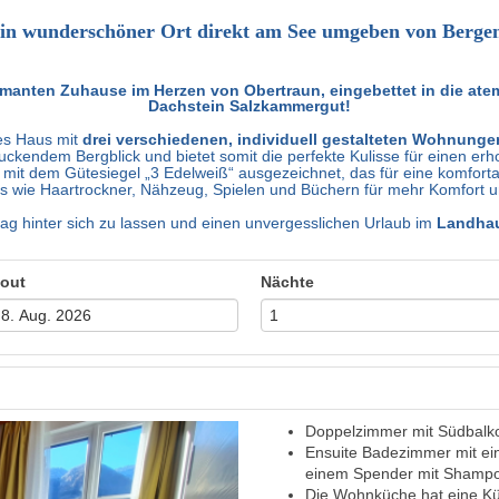
in wunderschöner Ort direkt am See umgeben von Berge
anten Zuhause im Herzen von Obertraun, eingebettet in die at
Dachstein Salzkammergut!
tes Haus mit
drei verschiedenen, individuell gestalteten Wohnunge
druckendem Bergblick und bietet somit die perfekte Kulisse für einen e
 mit dem Gütesiegel „3 Edelweiß“ ausgezeichnet, das für eine komforta
ils wie Haartrockner, Nähzeug, Spielen und Büchern für mehr Komfort un
ltag hinter sich zu lassen und einen unvergesslichen Urlaub im
Landha
out
Nächte
Doppelzimmer mit Südbalko
Next
Ensuite Badezimmer mit ei
einem Spender mit Shampo
Die Wohnküche hat eine Küc