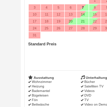
1
3
4
5
6
7
8
10
11
12
13
14
15
1
17
18
19
20
21
22
2
24
25
26
27
28
29
3
31
Standard Preis
Ausstattung
Unterhaltun
Wohnzimmer
Bücher
Heizung
Satelliten TV
Bademantel
Videos
Bügeleisen
DVD
Fön
TV
Bettwäsche
Video on Dem