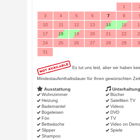
1
3
4
5
6
7
8
10
11
12
13
14
15
1
17
18
19
20
21
22
2
24
25
26
27
28
29
3
31
Es tut uns leid, aber wir haben ke
Mindestaufenthaltsdauer für Ihren gewünschten Zei
Ausstattung
Unterhaltun
Wohnzimmer
Bücher
Heizung
Satelliten TV
Bademantel
Videos
Bügeleisen
DVD
Fön
TV
Bettwäsche
Video on Dem
Slipper
Spiele
Shampoo