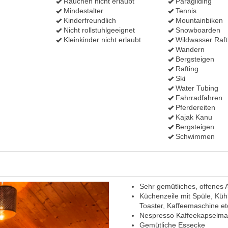
Rauchen nicht erlaubt
Paragliding
Mindestalter
Tennis
Kinderfreundlich
Mountainbiken
Nicht rollstuhlgeeignet
Snowboarden
Kleinkinder nicht erlaubt
Wildwasser Raft
Wandern
Bergsteigen
Rafting
Ski
Water Tubing
Fahrradfahren
Pferdereiten
Kajak Kanu
Bergsteigen
Schwimmen
Sehr gemütliches, offenes 
Next
Küchenzeile mit Spüle, Kühl
Toaster, Kaffeemaschine et
Nespresso Kaffeekapselma
Gemütliche Essecke