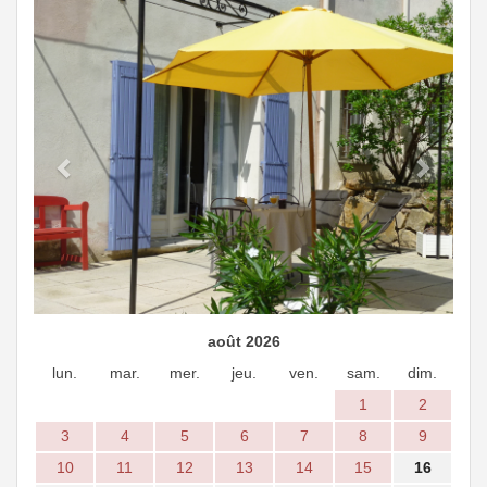
Previous
Next
août 2026
lun.
mar.
mer.
jeu.
ven.
sam.
dim.
1
2
3
4
5
6
7
8
9
10
11
12
13
14
15
16