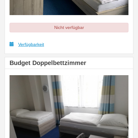
Nicht verfügbar
Verfügbarkeit
Budget Doppelbettzimmer