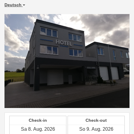
Deutsch
Check-in
Check-out