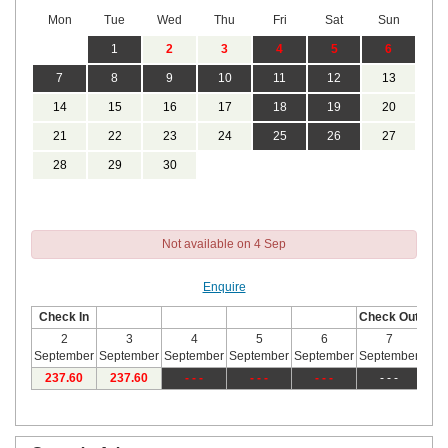
Mon
Tue
Wed
Thu
Fri
Sat
Sun
1
2
3
4
5
6
7
8
9
10
11
12
13
14
15
16
17
18
19
20
21
22
23
24
25
26
27
28
29
30
Not available on 4 Sep
Enquire
Check In
Check Out
2
3
4
5
6
7
September
September
September
September
September
September
Sep
237
.60
237
.60
- - -
- - -
- - -
- - -