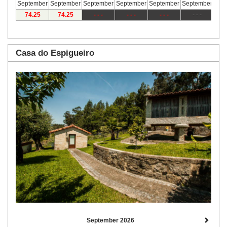
September
September
September
September
September
September
Sep
74
.25
74
.25
- - -
- - -
- - -
- - -
Casa do Espigueiro
September 2026