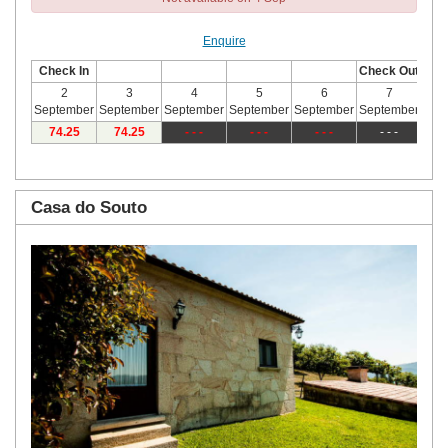
Enquire
Check In
Check Out
2
3
4
5
6
7
September
September
September
September
September
September
Sep
74
.25
74
.25
- - -
- - -
- - -
- - -
Casa do Souto