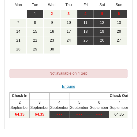
Mon
Tue
Wed
Thu
Fri
Sat
Sun
1
2
3
4
5
6
7
8
9
10
11
12
13
14
15
16
17
18
19
20
21
22
23
24
25
26
27
28
29
30
Not available on 4 Sep
Enquire
Check In
Check Out
2
3
4
5
6
7
September
September
September
September
September
September
Sep
64
.35
64
.35
- - -
- - -
- - -
64
.35
6