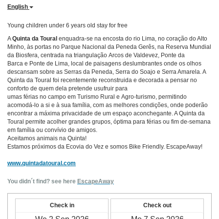
English
Young children under 6 years old stay for free
A
Quinta da Toural
enquadra-se na encosta do rio Lima, no coração do Alto
Minho, às portas no Parque Nacional da Peneda Gerês, na Reserva Mundial
da Biosfera, centrada na triangulação Arcos de Valdevez, Ponte da
Barca e Ponte de Lima, local de paisagens deslumbrantes onde os olhos
descansam sobre as Serras da Peneda, Serra do Soajo e Serra Amarela. A
Quinta da Toural foi recentemente reconstruida e decorada a pensar no
conforto de quem dela pretende usufruir para
umas férias no campo em Turismo Rural e Agro-turismo, permitindo
acomodá-lo a si e à sua família, com as melhores condições, onde poderão
encontrar a máxima privacidade de um espaço aconchegante. A Quinta da
Toural permite acolher grandes grupos, óptima para férias ou fim de-semana
em família ou convívio de amigos.
Aceitamos animais na Quinta!
Estamos próximos da Ecovia do Vez e somos Bike Friendly. EscapeAway!
www.quintadatoural.com
You didn´t find? see here
EscapeAway
Check in
Check out