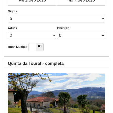
Nights
Adults
Children
yes
no
Book Multiple
Quinta da Toural - completa