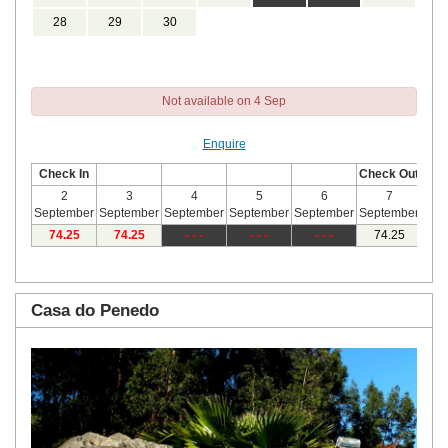
28
29
30
Not available on 4 Sep
Enquire
Check In
Check Out
2
3
4
5
6
7
September
September
September
September
September
September
Sep
74
.25
74
.25
- - -
- - -
- - -
74
.25
7
Casa do Penedo