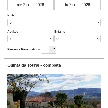
Nuits
Adultes
Enfants
oui
non
Plusieurs Réservations
Quinta da Toural - completa