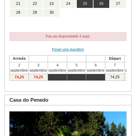
21
22
23
24
25
26
27
28
29
30
Pas de disponibilité 4 sept.
Poser une question
Arrivée
Départ
2
3
4
5
6
7
8
septembre
septembre
septembre
septembre
septembre
septembre
septe
74
,25
74
,25
- - -
- - -
- - -
74
,25
74
,
Casa do Penedo