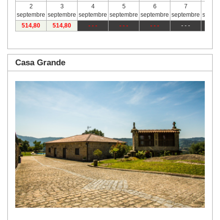
2
3
4
5
6
7
8
septembre
septembre
septembre
septembre
septembre
septembre
septe
514
,80
514
,80
- - -
- - -
- - -
- - -
- - 
Casa Grande