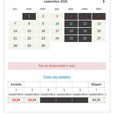
septembre 2026
lun.
mar.
mer.
jeu.
ven.
sam.
dim.
1
2
3
4
5
6
7
8
9
10
11
12
13
14
15
16
17
18
19
20
21
22
23
24
25
26
27
28
29
30
Pas de disponibilité 4 sept.
Poser une question
Arrivée
Départ
2
3
4
5
6
7
8
septembre
septembre
septembre
septembre
septembre
septembre
septe
64
,35
64
,35
- - -
- - -
- - -
64
,35
64
,