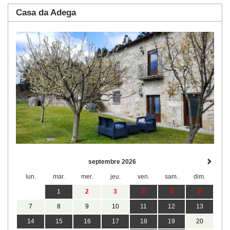
Casa da Adega
septembre 2026
lun.
mar.
mer.
jeu.
ven.
sam.
dim.
1
2
3
4
5
6
7
8
9
10
11
12
13
14
15
16
17
18
19
20