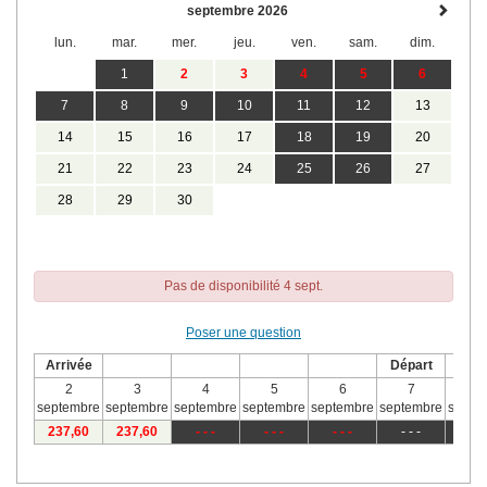
septembre 2026
lun.
mar.
mer.
jeu.
ven.
sam.
dim.
1
2
3
4
5
6
7
8
9
10
11
12
13
14
15
16
17
18
19
20
21
22
23
24
25
26
27
28
29
30
Pas de disponibilité 4 sept.
Poser une question
Arrivée
Départ
2
3
4
5
6
7
8
septembre
septembre
septembre
septembre
septembre
septembre
septe
237
,60
237
,60
- - -
- - -
- - -
- - -
- - 