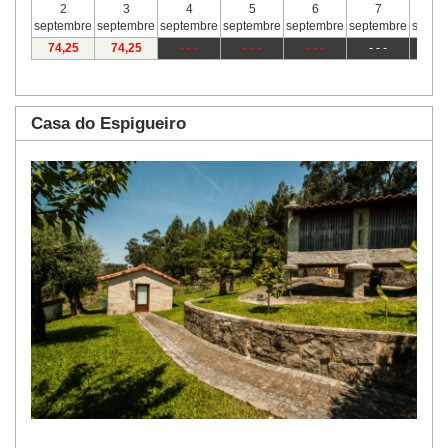
2
3
4
5
6
7
8
septembre
septembre
septembre
septembre
septembre
septembre
septe
74
,25
74
,25
- - -
- - -
- - -
- - -
- - 
Casa do Espigueiro