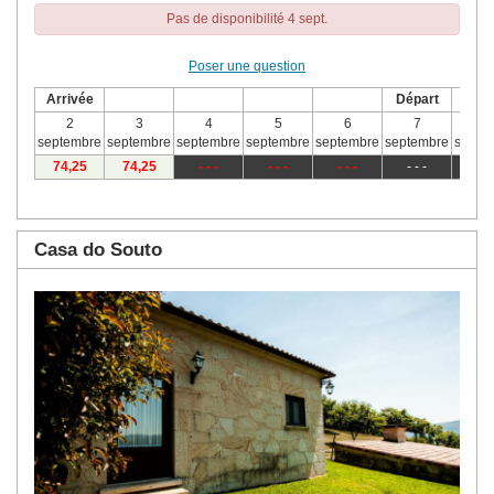
Pas de disponibilité 4 sept.
Poser une question
Arrivée
Départ
2
3
4
5
6
7
8
septembre
septembre
septembre
septembre
septembre
septembre
septe
74
,25
74
,25
- - -
- - -
- - -
- - -
- - 
Casa do Souto