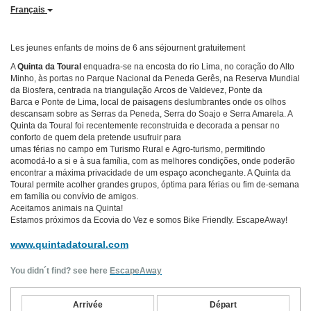
Français
Les jeunes enfants de moins de 6 ans séjournent gratuitement
A
Quinta da Toural
enquadra-se na encosta do rio Lima, no coração do Alto
Minho, às portas no Parque Nacional da Peneda Gerês, na Reserva Mundial
da Biosfera, centrada na triangulação Arcos de Valdevez, Ponte da
Barca e Ponte de Lima, local de paisagens deslumbrantes onde os olhos
descansam sobre as Serras da Peneda, Serra do Soajo e Serra Amarela. A
Quinta da Toural foi recentemente reconstruida e decorada a pensar no
conforto de quem dela pretende usufruir para
umas férias no campo em Turismo Rural e Agro-turismo, permitindo
acomodá-lo a si e à sua família, com as melhores condições, onde poderão
encontrar a máxima privacidade de um espaço aconchegante. A Quinta da
Toural permite acolher grandes grupos, óptima para férias ou fim de-semana
em família ou convívio de amigos.
Aceitamos animais na Quinta!
Estamos próximos da Ecovia do Vez e somos Bike Friendly. EscapeAway!
www.quintadatoural.com
You didn´t find? see here
EscapeAway
Arrivée
Départ