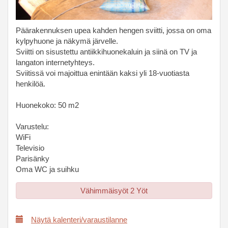
Päärakennuksen upea kahden hengen sviitti, jossa on oma
kylpyhuone ja näkymä järvelle.
Sviitti on sisustettu antiikkihuonekaluin ja siinä on TV ja
langaton internetyhteys.
Sviitissä voi majoittua enintään kaksi yli 18-vuotiasta
henkilöä.
Huonekoko: 50 m2
Varustelu:
WiFi
Televisio
Parisänky
Oma WC ja suihku
Vähimmäisyöt 2 Yöt
Näytä kalenteri/varaustilanne