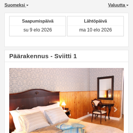
Suomeksi
Valuutta
Saapumispäivä
Lähtöpäivä
Päärakennus - Sviitti 1
Previous
Next