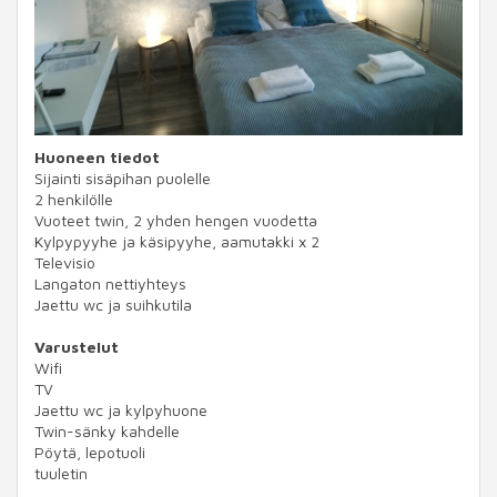
Huoneen tiedot
Sijainti sisäpihan puolelle
2 henkilölle
Vuoteet twin, 2 yhden hengen vuodetta
Kylpypyyhe ja käsipyyhe, aamutakki x 2
Televisio
Langaton nettiyhteys
Jaettu wc ja suihkutila
Varustelut
Wifi
TV
Jaettu wc ja kylpyhuone
Twin-sänky kahdelle
Pöytä, lepotuoli
tuuletin