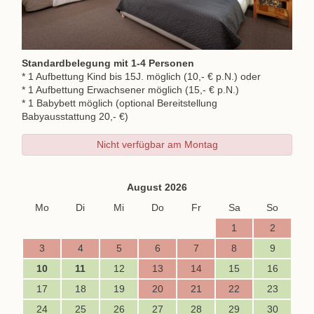
Standardbelegung mit 1-4 Personen
* 1 Aufbettung Kind bis 15J. möglich (10,- € p.N.) oder
* 1 Aufbettung Erwachsener möglich (15,- € p.N.)
* 1 Babybett möglich (optional Bereitstellung
Babyausstattung 20,- €)
Nicht verfügbar am Montag
August 2026
Mo
Di
Mi
Do
Fr
Sa
So
1
2
3
4
5
6
7
8
9
10
11
12
13
14
15
16
17
18
19
20
21
22
23
24
25
26
27
28
29
30