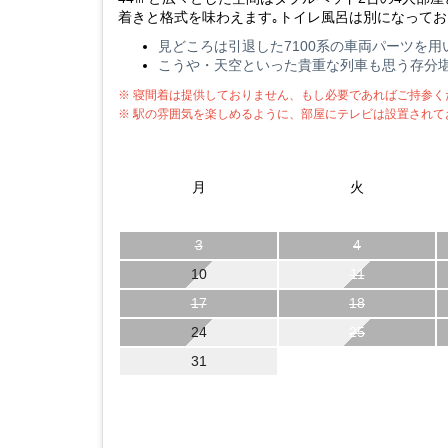
着きと格式を味わえます｡トイレ風呂は別になってお
見どころは引退した7100系の車両パーツを
こうや・天空といった貴重な列車も思う存分
※ 寝間着は提供しておりません、もし必要であればご持参く
※ 駅の雰囲気を楽しめるように、部屋にテレビは設置されて
月
火
3
4
10
11
17
18
24
25
31