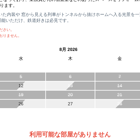
ります。
用いた内装や 窓から見える列車がトンネルから抜けホームへ入る光景を一
堪能いただけ、鉄道好きは必見です。
ださい。
おりません。
8月 2026
水
木
金
5
6
7
12
13
14
19
20
21
26
27
28
利用可能な部屋がありません