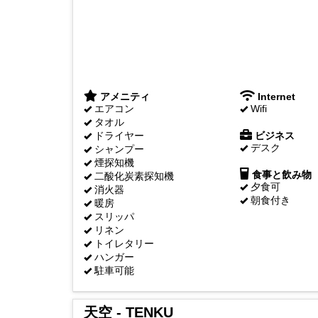
アメニティ
Internet
エアコン
Wifi
タオル
ドライヤー
ビジネス
デスク
シャンプー
煙探知機
食事と飲み物
二酸化炭素探知機
夕食可
消火器
朝食付き
暖房
スリッパ
リネン
トイレタリー
ハンガー
駐車可能
天空 - TENKU