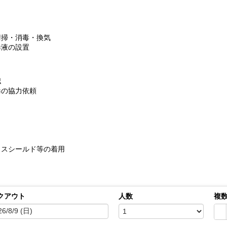
清掃・消毒・換気
毒液の設置
認
毒の協力依頼
イスシールド等の着用
クアウト
人数
複
✅