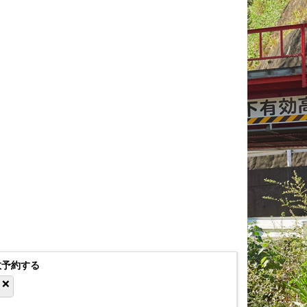
数予約する
❌