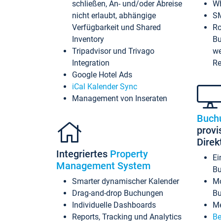
schließen, An- und/oder Abreise
Wh
nicht erlaubt, abhängige
SM
Verfügbarkeit und Shared
Ro
Inventory
Bu
Tripadvisor und Trivago
we
Integration
Re
Google Hotel Ads
iCal Kalender Sync
Management von Inseraten
Buch
provi
Dire
Integriertes
Property
Ei
Management System
Bu
Smarter dynamischer Kalender
Mo
Drag-and-drop Buchungen
B
Individuelle Dashboards
Me
Reports, Tracking und Analytics
Be