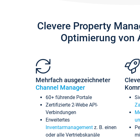
Clevere Property Mana
Optimierung von 
Mehrfach ausgezeichneter
Cleve
Channel Manager
Komm
60+ führende Portale
Si
Zertifizierte 2-Webe API-
Za
Verbindungen
Me
Erweitertes
un
Inventarmanagement
z. B. einen
Pe
oder alle Vertriebskanäle
mi