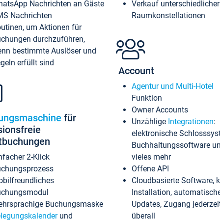
atsApp Nachrichten an Gäste
Verkauf unterschiedlicher
S Nachrichten
Raumkonstellationen
utinen, um Aktionen für
chungen durchzuführen,
nn bestimmte Auslöser und
geln erfüllt sind
Account
Agentur und Multi-Hotel
Funktion
Owner Accounts
ungsmaschine
für
Unzählige
Integrationen
:
sionsfreie
elektronische Schlosssys
ktbuchungen
Buchhaltungssoftware u
nfacher 2-Klick
vieles mehr
chungsprozess
Offene API
bilfreundliches
Cloudbasierte Software, 
uchungsmodul
Installation, automatisch
hrsprachige Buchungsmaske
Updates, Zugang jederzeit
legungskalender
und
überall