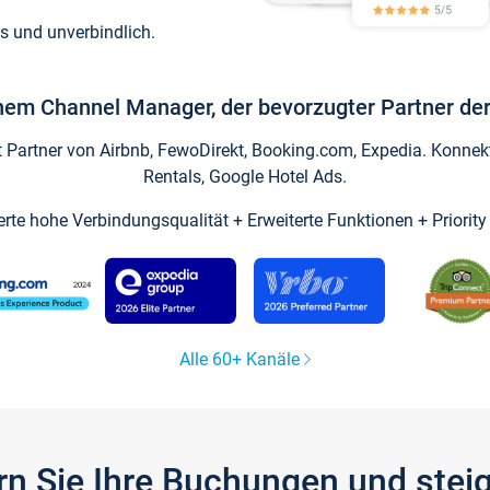
s und unverbindlich.
inem Channel Manager, der bevorzugter Partner der
artner von Airbnb, FewoDirekt, Booking.com, Expedia. Konnekti
Rentals, Google Hotel Ads.
ierte hohe Verbindungsqualität + Erweiterte Funktionen + Priorit
Alle 60+ Kanäle
gern Sie Ihre Buchungen und ste