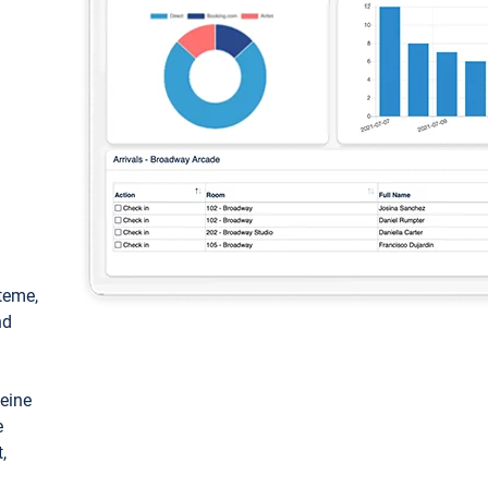
teme,
nd
keine
e
,