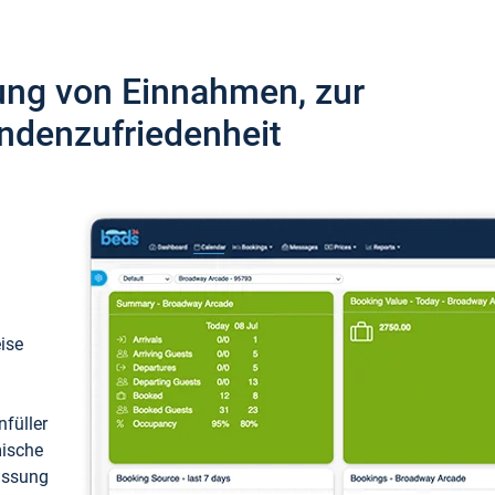
ung von Einnahmen, zur
ndenzufriedenheit
eise
füller
mische
passung